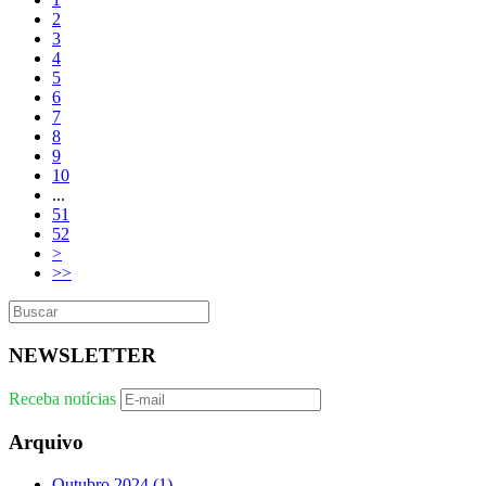
2
3
4
5
6
7
8
9
10
...
51
52
>
>>
NEWSLETTER
Receba notícias
Arquivo
Outubro 2024
(1)