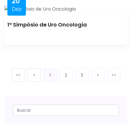
20
Dez
1° Simpósio de Uro Oncologia
<<
<
1
2
3
>
>>