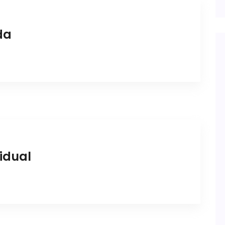
da
idual