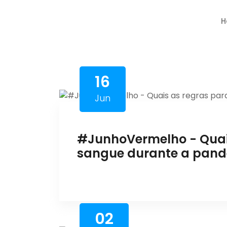
H
16
Jun
#JunhoVermelho - Quai
sangue durante a pan
02