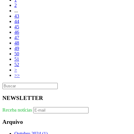
2
...
43
44
45
46
47
48
49
50
51
52
>
>>
NEWSLETTER
Receba notícias
Arquivo
Outubro 2024
(1)