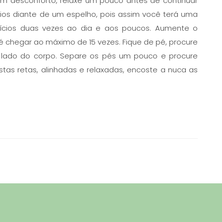
um desconforto, relaxe um pouco antes de continuar
cios diante de um espelho, pois assim você terá uma
cícios duas vezes ao dia e aos poucos. Aumente o
 chegar ao máximo de 15 vezes. Fique de pé, procure
o lado do corpo. Separe os pés um pouco e procure
stas retas, alinhadas e relaxadas, encoste a nuca as