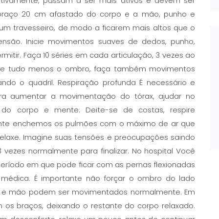
ativamente, passam a ser mais ativos e devem ser
o braço 20 cm afastado do corpo e a mão, punho e
um travesseiro, de modo a ficarem mais altos que o
tensão. Inicie movimentos suaves de dedos, punho,
itir. Faça 10 séries em cada articulação, 3 vezes ao
ente tudo menos o ombro, faça também movimentos
do o quadril. Respiração profunda É necessário e
para aumentar a movimentação do tórax, ajudar no
do corpo e mente: Deite-se de costas, respire
ente enchemos os pulmões com o máximo de ar que
relaxe. Imagine suas tensões e preocupações saindo
3 vezes normalmente para finalizar. No hospital Você
período em que pode ficar com as pernas flexionadas
o médica. É importante não forçar o ombro do lado
los e mão podem ser movimentados normalmente. Em
 os braços, deixando o restante do corpo relaxado.