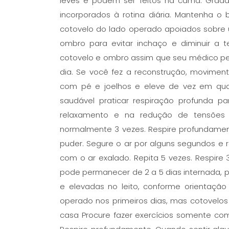
leves e podem ser feitos na cama. Grad
incorporados à rotina diária. Mantenha 
cotovelo do lado operado apoiados sobre 
ombro para evitar inchaço e diminuir a 
cotovelo e ombro assim que seu médico perm
dia. Se você fez a reconstrução, movim
com pé e joelhos e eleve de vez em quan
saudável praticar respiração profunda 
relaxamento e na redução de tensões 
normalmente 3 vezes. Respire profundam
puder. Segure o ar por alguns segundos e 
com o ar exalado. Repita 5 vezes. Respire 
pode permanecer de 2 a 5 dias internada, 
e elevadas no leito, conforme orientaçã
operado nos primeiros dias, mas cotove
casa Procure fazer exercícios somente com