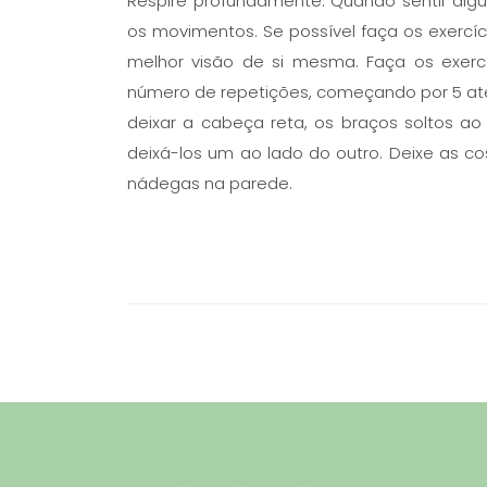
Respire profundamente. Quando sentir alg
os movimentos. Se possível faça os exercí
melhor visão de si mesma. Faça os exer
número de repetições, começando por 5 até
deixar a cabeça reta, os braços soltos a
deixá-los um ao lado do outro. Deixe as co
nádegas na parede.