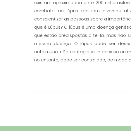
existam aproximadamente 200 mil brasileir
combate ao lúpus realizam diversas at
conscientizar as pessoas sobre a importân
que é Lúpus? O lúpus é uma doença genética
que estão predispostas a tê-la, mas não s
mesma doença. O lúpus pode ser desenc
autoimune, não contagioso, infeccioso ou ma
no entanto, pode ser controlado, de modo a