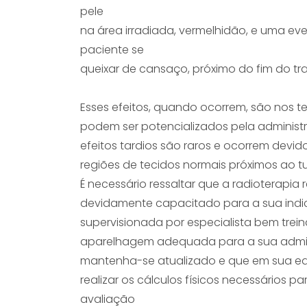
pele
na área irradiada, vermelhidão, e uma 
paciente se
queixar de cansaço, próximo do fim do tr
Esses efeitos, quando ocorrem, são nos t
podem ser potencializados pela administ
efeitos tardios são raros e ocorrem devido
regiões de tecidos normais próximos ao t
É necessário ressaltar que a radioterapia
devidamente capacitado para a sua indi
supervisionada por especialista bem trei
aparelhagem adequada para a sua admini
mantenha-se atualizado e que em sua eq
realizar os cálculos físicos necessários p
avaliação