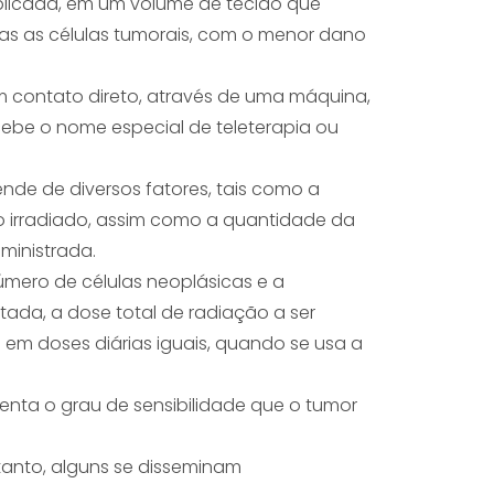
licada, em um volume de tecido que
as as células tumorais, com o menor dano
m contato direto, através de uma máquina,
cebe o nome especial de teleterapia ou
nde de diversos fatores, tais como a
o irradiado, assim como a quantidade da
ministrada.
número de células neoplásicas e a
itada, a dose total de radiação a ser
em doses diárias iguais, quando se usa a
enta o grau de sensibilidade que o tumor
etanto, alguns se disseminam