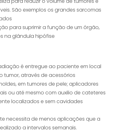
iliza para reduzir o volume de tumores e
viáveis. São exemplos os grandes sarcomas
rados
ação para suprimir a função de um órgão,
 na glândula hipófise
radiação é entregue ao paciente em local
o tumor, através de acessórios
moldes, em tumores de pele; aplicadores
rais ou até mesmo com auxilio de cateteres
ente localizados e sem cavidades
e necessita de menos aplicações que a
ealizado a intervalos semanais.