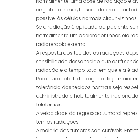
Normalmente, uma dose de radiação é ap
engloba o tumor, buscando erradicar tod
possível às células normais circunvizinhas.
Se a radiação é aplicada ao paciente se
normalmente um acelerador linear, ela re
radioterapia externa.
A resposta dos tecidos às radiações depe
sensibilidade desse tecido que está send
radiação e o tempo total em que ela é ad
Para que o efeito biológico atinja maior 
tolerância dos tecidos normais seja respe
administrada é habitualmente fracionada 
teleterapia.
A velocidade da regressão tumoral repres
tem às radiações.
A maioria dos tumores são curáveis. Entr