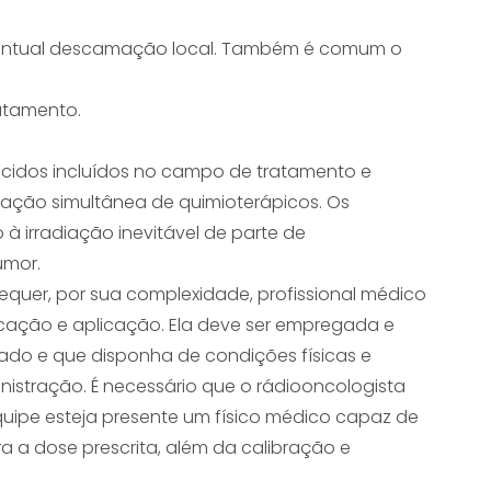
eventual descamação local. Também é comum o
atamento.
ecidos incluídos no campo de tratamento e
ração simultânea de quimioterápicos. Os
 à irradiação inevitável de parte de
umor.
 requer, por sua complexidade, profissional médico
cação e aplicação. Ela deve ser empregada e
nado e que disponha de condições físicas e
stração. É necessário que o rádiooncologista
uipe esteja presente um físico médico capaz de
ara a dose prescrita, além da calibração e