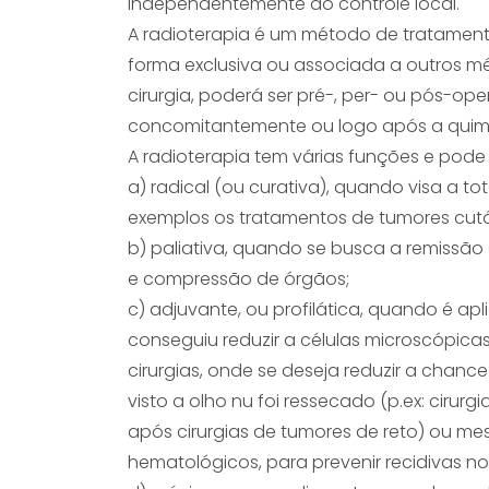
independentemente do controle local.
A radioterapia é um método de tratamento
forma exclusiva ou associada a outros 
cirurgia, poderá ser pré-, per- ou pós-op
concomitantemente ou logo após a quimi
A radioterapia tem várias funções e pode
a) radical (ou curativa), quando visa a t
exemplos os tratamentos de tumores cut
b) paliativa, quando se busca a remissã
e compressão de órgãos;
c) adjuvante, ou profilática, quando é a
conseguiu reduzir a células microscópica
cirurgias, onde se deseja reduzir a chanc
visto a olho nu foi ressecado (p.ex: cir
após cirurgias de tumores de reto) ou m
hematológicos, para prevenir recidivas n