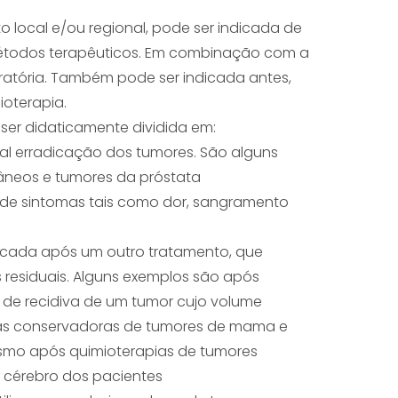
 local e/ou regional, pode ser indicada de
métodos terapêuticos. Em combinação com a
eratória. Também pode ser indicada antes,
oterapia.
 ser didaticamente dividida em:
otal erradicação dos tumores. São alguns
âneos e tumores da próstata
o de sintomas tais como dor, sangramento
plicada após um outro tratamento, que
s residuais. Alguns exemplos são após
e de recidiva de um tumor cujo volume
urgias conservadoras de tumores de mama e
esmo após quimioterapias de tumores
o cérebro dos pacientes