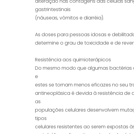
alteração nas contagens das células san
gastrintestinais
(náuseas, vômitos e diarréia).
As doses para pessoas idosas e debilitad
determine o grau de toxicidade e de rever
Resistência aos quimioterápicos
Do mesmo modo que algumas bactérias a
e
estes se tornam menos eficazes no seu tr
antineoplásica é devida à resistência de 
as
populações celulares desenvolvem mutaç
tipos
celulares resistentes ao serem expostas à