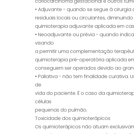
coriocarcinoma gestacional e outros tum
• Adjuvante - quando se segue à cirurgia cu
residuais locais ou circulantes, diminuind
quimioterapia adjuvante aplicada em cas
• Neoadjuvante ou prévia - quando indica
visando
a permitir uma complementação terapêutic
quimioterapia pré-operatória aplicada
conseguem ser operados devido ao gran
• Paliativa - não tem finalidade curativa
de
vida do paciente. É o caso da quimiotera
células
pequenas do pulmão.
Toxicidade dos quimioterápicos
Os quimioterápicos não atuam exclusivame