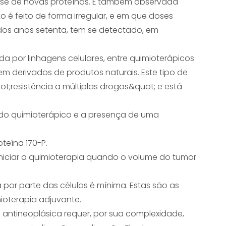
tese de novas proteínas. É também observada
 é feito de forma irregular, e em que doses
dos anos setenta, tem se detectado, em
a por linhagens celulares, entre quimioterápicos
em derivados de produtos naturais. Este tipo de
resistência a múltiplas drogas&quot; e está
 do quimioterápico e a presença de uma
teína 170-P.
iniciar a quimioterapia quando o volume do tumor
 por parte das células é mínima. Estas são as
ioterapia adjuvante.
a antineoplásica requer, por sua complexidade,