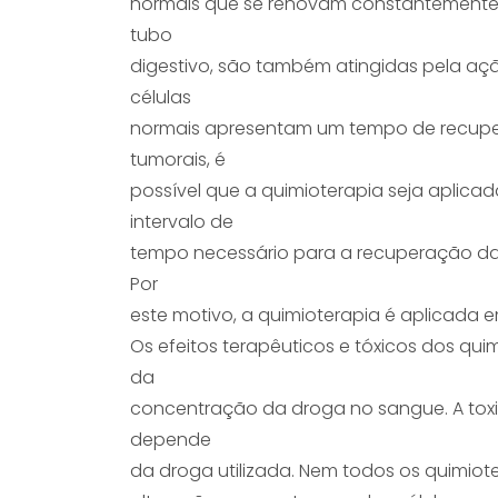
normais que se renovam constantemente,
tubo
digestivo, são também atingidas pela aç
células
normais apresentam um tempo de recupera
tumorais, é
possível que a quimioterapia seja aplic
intervalo de
tempo necessário para a recuperação da
Por
este motivo, a quimioterapia é aplicada e
Os efeitos terapêuticos e tóxicos dos q
da
concentração da droga no sangue. A toxic
depende
da droga utilizada. Nem todos os quimiot