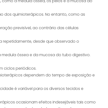
 como a medula óssea, os pêlos e a mucosa do
ão dos quimioterápicos. No entanto, como as
ção previsível, ao contrário das células
ada repetidamente, desde que observado o
 medula óssea e da mucosa do tubo digestivo.
m ciclos periódicos.
uimioterápicos dependem do tempo de exposição e
idade é variável para os diversos tecidos e
erápicos ocasionam efeitos indesejáveis tais como