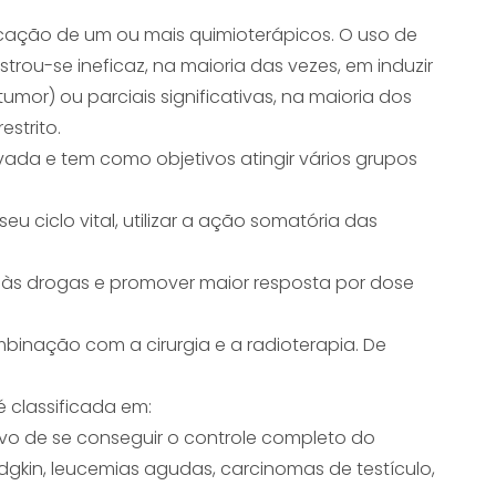
icação de um ou mais quimioterápicos. O uso de
rou-se ineficaz, na maioria das vezes, em induzir
umor) ou parciais significativas, na maioria dos
strito.
vada e tem como objetivos atingir vários grupos
eu ciclo vital, utilizar a ação somatória das
a às drogas e promover maior resposta por dose
mbinação com a cirurgia e a radioterapia. De
é classificada em:
vo de se conseguir o controle completo do
kin, leucemias agudas, carcinomas de testículo,