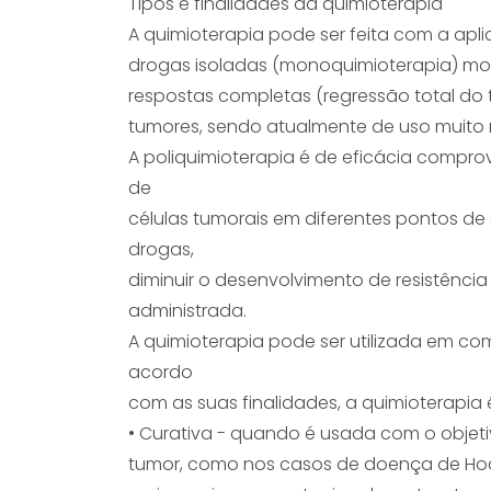
Tipos e finalidades da quimioterapia
A quimioterapia pode ser feita com a apl
drogas isoladas (monoquimioterapia) most
respostas completas (regressão total do t
tumores, sendo atualmente de uso muito re
A poliquimioterapia é de eficácia compro
de
células tumorais em diferentes pontos de s
drogas,
diminuir o desenvolvimento de resistênci
administrada.
A quimioterapia pode ser utilizada em co
acordo
com as suas finalidades, a quimioterapia 
• Curativa - quando é usada com o objeti
tumor, como nos casos de doença de Hodg