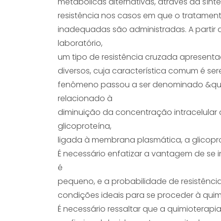
metabólicas alternativas, através da sín
resistência nos casos em que o tratamento
inadequadas são administradas. A partir 
laboratório,
um tipo de resistência cruzada apresentad
diversos, cuja característica comum é ser
fenômeno passou a ser denominado &quot;
relacionado à
diminuição da concentração intracelular
glicoproteína,
ligada à membrana plasmática, a glicopro
É necessário enfatizar a vantagem de se 
é
pequeno, e a probabilidade de resistência
condições ideais para se proceder à quim
É necessário ressaltar que a quimioterapi